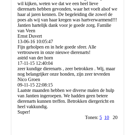
wil kijken, weten we dat we een heel lieve
dierenarts hebben gevonden, waar het voelt alsof we
haar al jaren kennen. De begeleiding die zowel de
poes als wij van haar kregen was hartverwarmend!!!
Jantien hartelijk dank voor je goede zorg. Familie
van Veen
Ernst Duvert
13-06-16
10:05:47
Fijn geholpen en in hele goede sfeer. Alle
vertrouwen in onze nieuwe dierenarts!
astrid van der horn
17-11-15
12:40:04
zeer kundige dierenarts , zeer betrokken . Wij, maar
nog belangrijker onze honden, zijn zeer tevreden
Nico Groen
09-11-15
22:08:15
Laatste maanden hebben we diverse malen de hulp
van Jantien ingeroepen. We hadden geen betere
dierenarts kunnen treffen. Betrokken diergericht en
heel vakkundig.
Super!
Tonen:
5
10
20