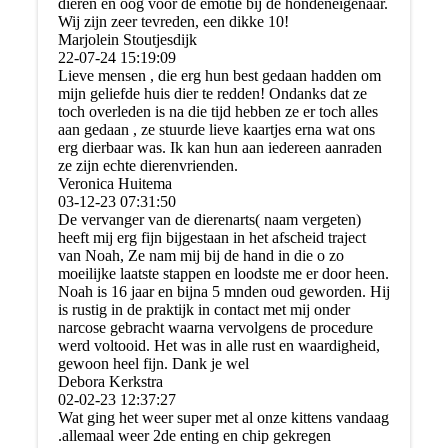
dieren en oog voor de emotie bij de hondeneigenaar.
Wij zijn zeer tevreden, een dikke 10!
Marjolein Stoutjesdijk
22-07-24
15:19:09
Lieve mensen , die erg hun best gedaan hadden om
mijn geliefde huis dier te redden! Ondanks dat ze
toch overleden is na die tijd hebben ze er toch alles
aan gedaan , ze stuurde lieve kaartjes erna wat ons
erg dierbaar was. Ik kan hun aan iedereen aanraden
ze zijn echte dierenvrienden.
Veronica Huitema
03-12-23
07:31:50
De vervanger van de dierenarts( naam vergeten)
heeft mij erg fijn bijgestaan in het afscheid traject
van Noah, Ze nam mij bij de hand in die o zo
moeilijke laatste stappen en loodste me er door heen.
Noah is 16 jaar en bijna 5 mnden oud geworden. Hij
is rustig in de praktijk in contact met mij onder
narcose gebracht waarna vervolgens de procedure
werd voltooid. Het was in alle rust en waardigheid,
gewoon heel fijn. Dank je wel
Debora Kerkstra
02-02-23
12:37:27
Wat ging het weer super met al onze kittens vandaag
.allemaal weer 2de enting en chip gekregen