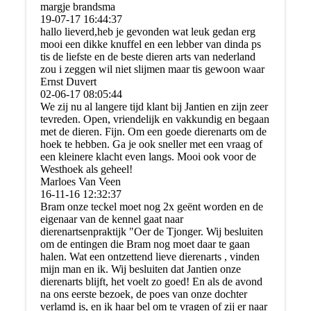
margje brandsma
19-07-17
16:44:37
hallo lieverd,heb je gevonden wat leuk gedan erg
mooi een dikke knuffel en een lebber van dinda ps
tis de liefste en de beste dieren arts van nederland
zou i zeggen wil niet slijmen maar tis gewoon waar
Ernst Duvert
02-06-17
08:05:44
We zij nu al langere tijd klant bij Jantien en zijn zeer
tevreden. Open, vriendelijk en vakkundig en begaan
met de dieren. Fijn. Om een goede dierenarts om de
hoek te hebben. Ga je ook sneller met een vraag of
een kleinere klacht even langs. Mooi ook voor de
Westhoek als geheel!
Marloes Van Veen
16-11-16
12:32:37
Bram onze teckel moet nog 2x geënt worden en de
eigenaar van de kennel gaat naar
dierenartsenpraktijk "Oer de Tjonger. Wij besluiten
om de entingen die Bram nog moet daar te gaan
halen. Wat een ontzettend lieve dierenarts , vinden
mijn man en ik. Wij besluiten dat Jantien onze
dierenarts blijft, het voelt zo goed! En als de avond
na ons eerste bezoek, de poes van onze dochter
verlamd is, en ik haar bel om te vragen of zij er naar