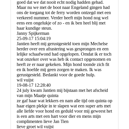
goed dat we dat nooit echt nodig hadden gehad.
Maar nu we met de boot naar Engeland gingen had
ons de toegang tot de ferry worden ontzegd met een
verkeerd nummer. Verder heeft mijn hond nog wel
eens een ongelukje of zo - en ik ben heel blij met
haar kundige steun.
Janny Spijkerman
25-09-17
15:04:19
Jantien heeft mij gerustgesteld toen mijn Mechelse
herder over een afrastering was gesprongen en een
lelijke schaafwond had opgelopen. Omdat ik er toch
wat onzeker over was heb ik contact opgenomen en
heeft ze er naar gekeken. Mijn hond toonde zich fit
en ik hoefde mij geen zorgen te maken. Ik was
gerustgesteld. Bedankt voor de goede hulp.
wil vuijst
19-08-17
12:28:40
24 july kwam Jantien mij bijstaan met het afscheid
van mijn Maatje quinta
ze gaf haar wat lekkers en nam alle tijd om quinta op
haar eigen plekje in te slapen wat een super arts met
alle liefde voor hond en geduld voor mij geweest het
is een arts met een hart voor dier en mens mijn
complimenten lieve Jan Tien
lieve groet wil vuijst