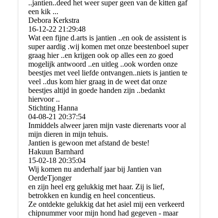
..jantien..deed het weer super geen van de kitten gaf
een kik ...
Debora Kerkstra
16-12-22
21:29:48
Wat een fijne d.arts is jantien ..en ook de assistent is
super aardig .wij komen met onze beestenboel super
graag hier ..en krijgen ook op alles een zo goed
mogelijk antwoord ..en uitleg ..ook worden onze
beestjes met veel liefde ontvangen..niets is jantien te
veel ..dus kom hier graag in de weet dat onze
beestjes altijd in goede handen zijn ..bedankt
hiervoor ..
Stichting Hanna
04-08-21
20:37:54
Inmiddels alweer jaren mijn vaste dierenarts voor al
mijn dieren in mijn tehuis.
Jantien is gewoon met afstand de beste!
Hakuun Barnhard
15-02-18
20:35:04
Wij komen nu anderhalf jaar bij Jantien van
OerdeTjonger
en zijn heel erg gelukkig met haar. Zij is lief,
betrokken en kundig en heel concentieus.
Ze ontdekte gelukkig dat het asiel mij een verkeerd
chipnummer voor mijn hond had gegeven - maar